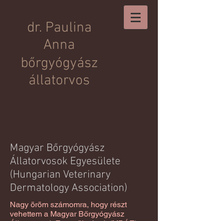
dr. Paulina
Anna
b
őrgyógyász
állatorvos
Magyar Bőrgyógyász
Állatorvosok Egyesülete
(Hungarian Veterinary
Dermatology Association)
Nagy öröm számomra, hogy részt
vehettem a Magyar Bőrgyógyász