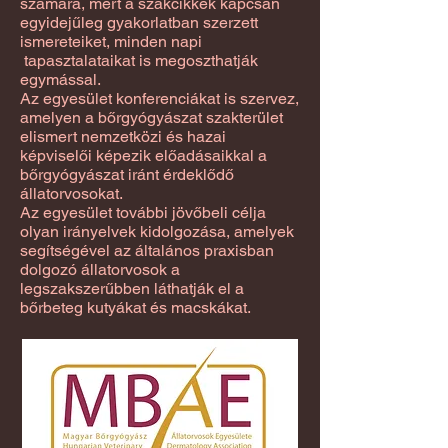
számára, mert a szakcikkek kapcsán
egyidejűleg gyakorlatban szerzett
ismereteiket, minden napi
tapasztalataikat is megoszthatják
egymással.
Az egyesület konferenciákat is szervez,
amelyen a bőrgyógyászat szakterület
elismert nemzetközi és hazai
képviselői képezik előadásaikkal a
bőrgyógyászat iránt érdeklődő
állatorvosokat.
Az egyesület további jövőbeli célja
olyan irányelvek kidolgozása, amelyek
segítségével az általános praxisban
dolgozó állatorvosok a
legszakszerűbben láthatják el a
bőrbeteg kutyákat és macskákat.