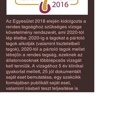
Az Egyesület 2018 elején kidolgozta a
rendes tagsághoz szükséges vizsga
követelmény rendszerét, ami 2020-tól
lép életbe. 2020-ig a tagokat a pártoló
tagok alkotják (valamint tiszteletbeli
tagok), 2020-tól a pártoló tagok mellet
létrejön a rendes tagság, ezeknek az
állatorvosoknak többlépcsős vizsgát
kell tenniük. A vizsgához 5 év klinikai
gyakorlat mellett, 25 jól dokumentált
saját eset bemutatása, egy szakcikk
formájában publikált saját eset,
valamint írásbeli teszt teljesítése is
szükséges lesz. Tehát a Magyar
Bőrgyógyász Állatorvosok
Egyesületének rendes tagsága fog a
legbiztosabb „garanciát” jelenteni a
klinikus állatorvos bőrgyógyászati
területen való felkészültéségéről, a
külföldi képzés mintájára.