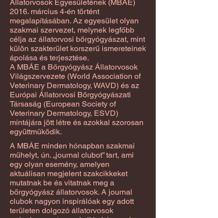
Állatorvosok Egyesületének (MBÁE)
2016. március 4-én történt
megalapításában. Az egyesület olyan
szakmai szervezet, melynek legfőbb
célja az állatorvosi bőrgyógyászat, mint
külön szakterület korszerű ismereteinek
ápolása és terjesztése.
A MBÁE a Bőrgyógyász Állatorvosok
Világszervezete (World Association of
Veterinary Dermatology, WAVD) és az
Európai Állatorvosi Bőrgyógyászati
Társaság (European Society of
Veterinary Dermatology, ESVD)
mintájára jött létre és azokkal szorosan
együttműködik.
A MBÁE minden hónapban szakmai
műhelyt, ún. „journal clubot” tart, ami
egy olyan esemény, amelyen
aktuálisan megjelent szakcikkeket
mutatnak be és vitatnak meg a
bőrgyógyász állatorvosok. A journal
clubok nagyon inspirálóak egy adott
területen dolgozó állatorvosok