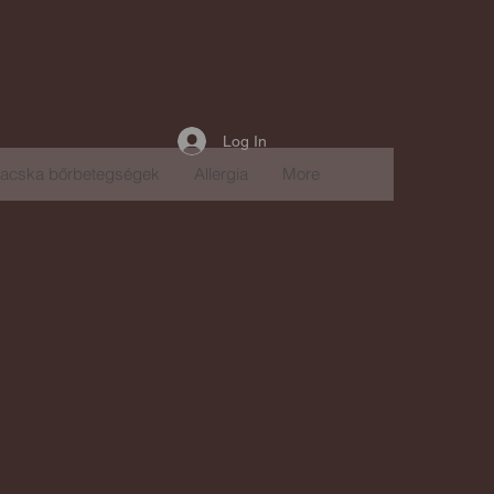
Log In
acska bőrbetegségek
Allergia
More