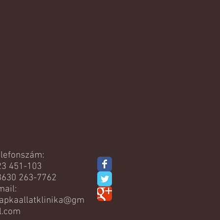
elefonszám:
23 451-103
3630 263-7762
ail:
lapkaallatklinika@gm
l.com