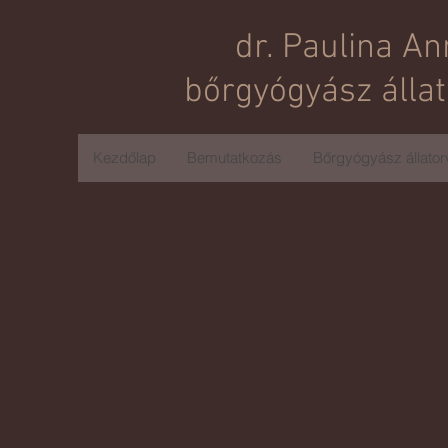
dr. Paulina An
b
őrgyógyász álla
Kezdőlap
Bemutatkozás
Bőrgyógyász állator