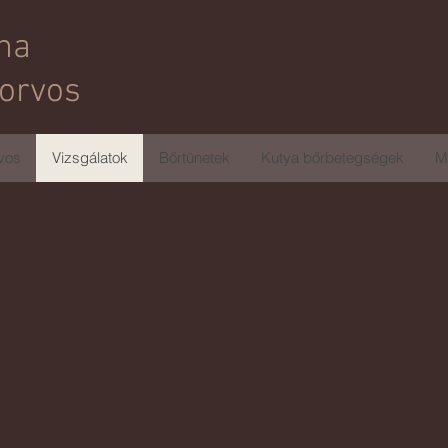
na
torvos
vos
Vizsgálatok
Bőrtünetek
Kutya bőrbetegségek
M