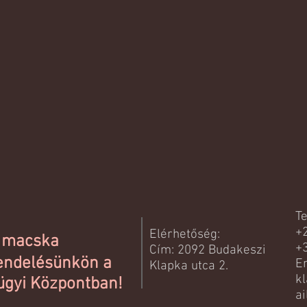
T
+
Elérhetőség:
, macska
+
Cím: 2092 Budakeszi
endelésünkön a
Em
Klapka utca 2.
k
ügyi Központban!
ai