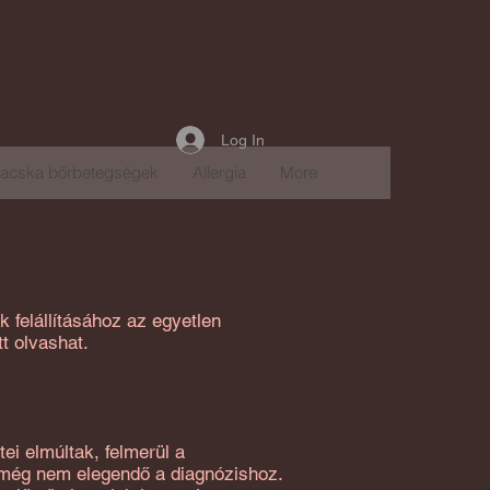
Log In
acska bőrbetegségek
Allergia
More
 felállításához az egyetlen
t olvashat.
ei elmúltak, felmerül a
n még nem elegendő a diagnózishoz.