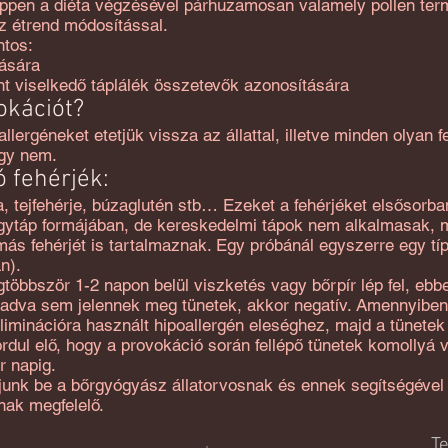
ppen a diéta végzésével párhuzamosan valamely pollen term
z étrend módosítással.
ntos:
tására
nt viselkedő táplálék összetevők azonosítására
okációt?
lergéneket etetjük vissza az állattal, illetve minden olyan f
gy nem.
 fehérjék:
a, tejfehérje, búzaglutén stb… Ezeket a fehérjéket elsősorb
ógytáp formájában, de kereskedelmi tápok nem alkalmasak, me
ás fehérjét is tartalmaznak. Egy próbánál egyszerre egy típ
n).
egtöbbször 1-2 napon belül viszketés vagy bőrpír lép fel, ebb
ig adva sem jelennek meg tünetek, akkor negatív. Amennyiben
 eliminációra használt hipoallergén eleséghez, majd a tünet
ordul elő, hogy a provokáció során fellépő tünetek komollyá
r napig.
unk be a bőrgyógyász állatorvosnak és ennek segítségével 
tnak megfelelő.
T