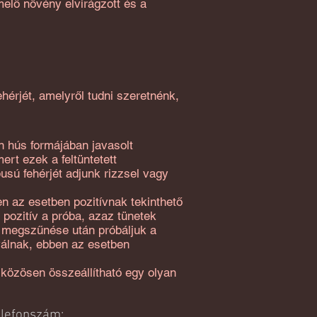
elő növény elvirágzott és a
ehérjét, amelyről tudni szeretnénk,
an hús formájában javasolt
rt ezek a feltüntetett
usú fehérjét adjunk rizzsel vagy
en az esetben pozitívnak tekinthető
 pozitív a próba, azaz tünetek
ek megszűnése után próbáljuk a
 válnak, ebben az esetben
közösen összeállítható egy olyan
elefonszám: