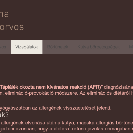
na
torvos
vos
Vizsgálatok
Bőrtünetek
Kutya bőrbetegségek
M
„Táplálék okozta nem kívánatos reakció (AFR)”
diagnózisának
 elimináció-provokáció módszere. Az eliminációs diétáról it
ógyászatban az allergének visszaetetését jelenti.
ak?
allergének elvonása után a kutya, macska allergiás bőrtünet
egérteni azonban, hogy a diétára történő javulás önmagába