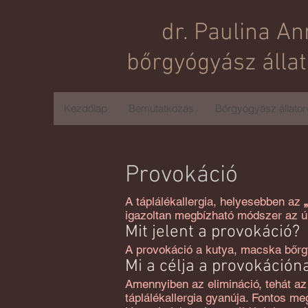
dr. Paulina An
b
őrgyógyász álla
Kezdőlap
Bemutatkozás
Bőrgyógyász állator
Provokáció
A táplálékallergia, helyesebben az
igazoltan megbízható módszer az ún.
Mit jelent a provokáció?
A provokáció a kutya, macska bőrgy
Mi a célja a provokáción
Amennyiben az elimináció, tehát az 
táplálékallergia gyanúja. Fontos m