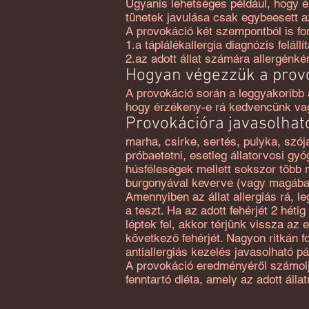
Ugyanis lehetséges például, hogy é
tünetek javulása csak egybeesett a
A provokáció két szempontból is fo
1.a táplálékallergia diagnózis felállí
2.az adott állat számára allergénké
Hogyan végezzük a prov
A provokáció során a leggyakoribb al
hogy érzékeny-e rá kedvencünk va
Provokációra javasolható
marha, csirke, sertés, pulyka, szój
próbaetetni, esetleg állatorvosi gy
húsféleségek mellett sokszor több m
burgonyával keverve (vagy magába
Amennyiben az állat allergiás rá, l
a teszt. Ha az adott fehérjét 2 hét
léptek fel, akkor térjünk vissza az
következő fehérjét. Nagyon ritkán f
antiallergiás kezelés javasolható pá
A provokáció eredményéről számolj
fenntartó diéta, amely az adott álla