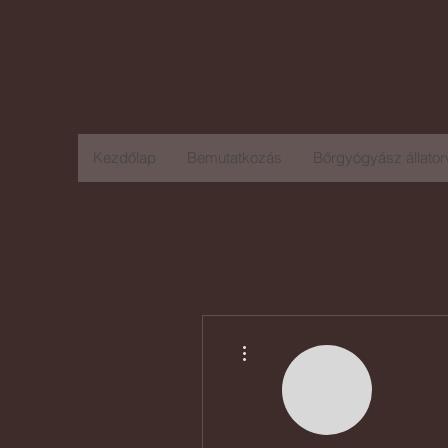
dr. Paulina An
b
őrgyógyász álla
Kezdőlap
Bemutatkozás
Bőrgyógyász állator
More actions