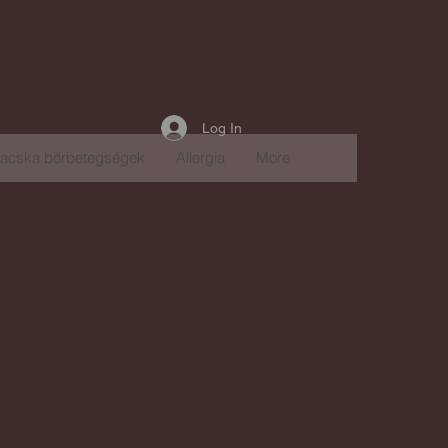
Log In
acska bőrbetegségek
Allergia
More