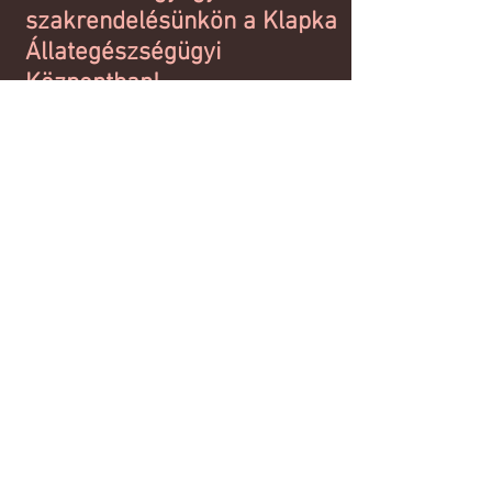
szakrendelésünkön a Klapka
Állategészségügyi
Központban!
Elérhetőség:
Cím: 2092 Budakeszi
Klapka utca 2.
Telefonszám:
+23 451-103
+3630 263-7762
Email:
klapkaallatklinika@g
mail.com
@2023 by U.C. Clear. Proudly created
with
Wix.com