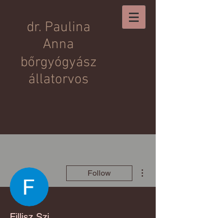
dr. Paulina
Anna
b
őrgyógyász
állatorvos
More actions
Follow
Fillisz Szi