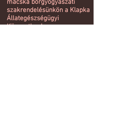
macska bőrgyógyászati
szakrendelésünkön a Klapka
Állategészségügyi
Központban!
Elérhetőség:
Cím: 2092 Budakeszi
Klapka utca 2.
Telefonszám:
+23 451-103
+3630 263-7762
Email:
klapkaallatklinika@g
mail.com
@2023 by U.C. Clear. Proudly created
with
Wix.com